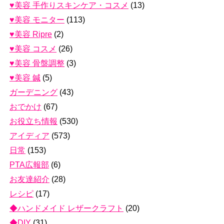
♥美容 手作りスキンケア・コスメ
(13)
♥美容 モニター
(113)
♥美容 Ripre
(2)
♥美容 コスメ
(26)
♥美容 骨盤調整
(3)
♥美容 鍼
(5)
ガーデニング
(43)
おでかけ
(67)
お役立ち情報
(530)
アイディア
(573)
日常
(153)
PTA広報部
(6)
お友達紹介
(28)
レシピ
(17)
◆ハンドメイド レザークラフト
(20)
◆DIY
(31)