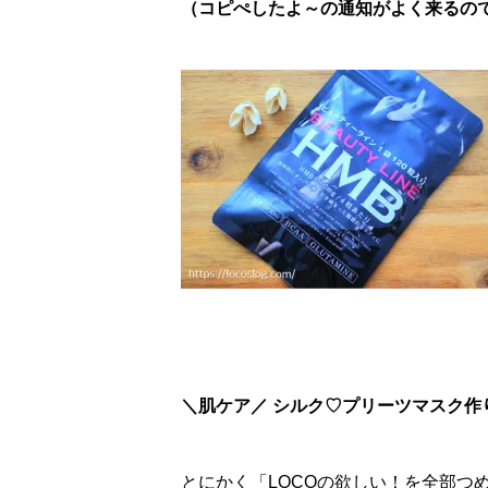
（コピぺしたよ～の通知がよく来るので、
＼肌ケア／ シルク♡プリーツマスク作
とにかく「LOCOの欲しい！を全部つ