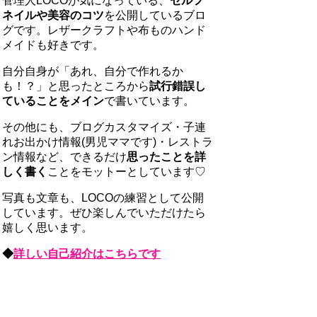
管理人LOCOが気になっている、
セルフ
ネイルや美容のコツ
を公開しているブロ
グです。レザークラフトや布ものハンド
メイドも好きです。
自分自身が「あれ、自分で作れるか
も！？」と思ったところから
試行錯誤し
ていることをメイン
で書いています。
その他にも、ブログカスタマイズ・子連
れお出かけ情報(男児ママです)・レストラ
ン情報など、できるだけ
思ったことを詳
しく書く
ことをモットーとしています♡
写真も文章も、LOCOの練習として公開
しています。ぜひ楽しんでいただけたら
嬉しく思います。
◆
詳しい自己紹介はこちらです