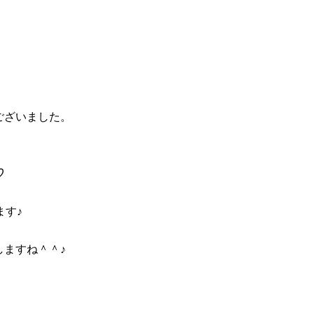
ございました。
♡
ます♪
ますね＾＾♪