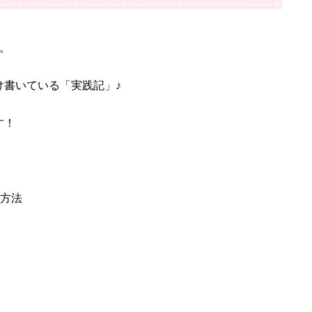
。
け書いている「実践記」♪
す！
る方法