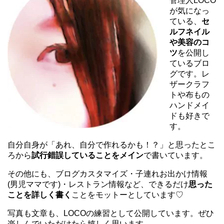
管理人LOCO
が気になっ
ている、
セ
ルフネイル
や美容のコ
ツ
を公開し
ているブロ
グです。レ
ザークラフ
トや布もの
ハンドメイ
ドも好きで
す。
自分自身が「あれ、自分で作れるかも！？」と思ったとこ
ろから
試行錯誤していることをメイン
で書いています。
その他にも、ブログカスタマイズ・子連れお出かけ情報
(男児ママです)・レストラン情報など、できるだけ
思った
ことを詳しく書く
ことをモットーとしています♡
写真も文章も、LOCOの練習として公開しています。ぜひ
楽しんでいただけたら嬉しく思います。