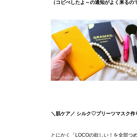
（コピぺしたよ～の通知がよく来るので、
＼肌ケア／ シルク♡プリーツマスク作
とにかく「LOCOの欲しい！を全部つ