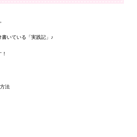
。
け書いている「実践記」♪
す！
る方法