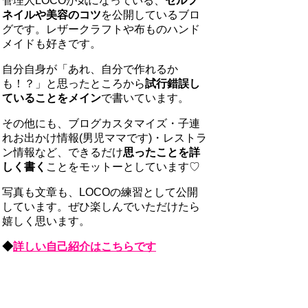
管理人LOCOが気になっている、
セルフ
ネイルや美容のコツ
を公開しているブロ
グです。レザークラフトや布ものハンド
メイドも好きです。
自分自身が「あれ、自分で作れるか
も！？」と思ったところから
試行錯誤し
ていることをメイン
で書いています。
その他にも、ブログカスタマイズ・子連
れお出かけ情報(男児ママです)・レストラ
ン情報など、できるだけ
思ったことを詳
しく書く
ことをモットーとしています♡
写真も文章も、LOCOの練習として公開
しています。ぜひ楽しんでいただけたら
嬉しく思います。
◆
詳しい自己紹介はこちらです