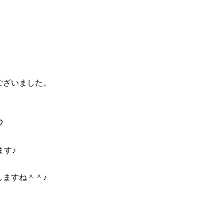
ございました。
♡
ます♪
ますね＾＾♪