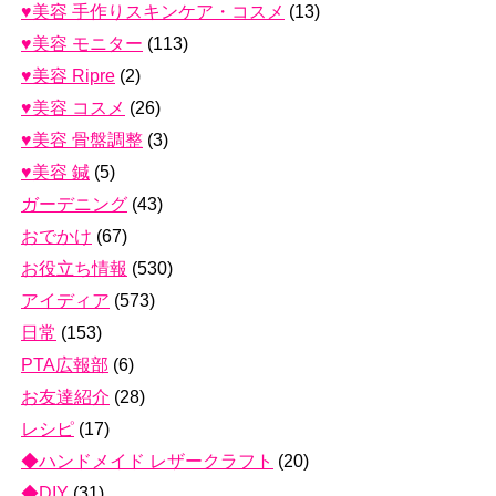
♥美容 手作りスキンケア・コスメ
(13)
♥美容 モニター
(113)
♥美容 Ripre
(2)
♥美容 コスメ
(26)
♥美容 骨盤調整
(3)
♥美容 鍼
(5)
ガーデニング
(43)
おでかけ
(67)
お役立ち情報
(530)
アイディア
(573)
日常
(153)
PTA広報部
(6)
お友達紹介
(28)
レシピ
(17)
◆ハンドメイド レザークラフト
(20)
◆DIY
(31)