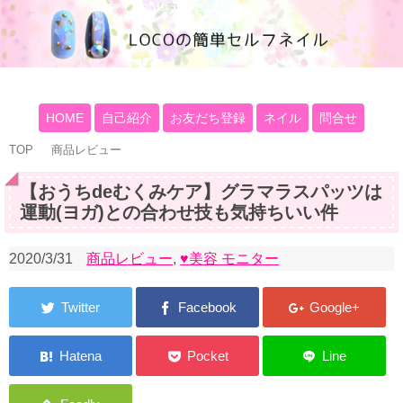
100均大好きママブログ
HOME
自己紹介
お友だち登録
ネイル
問合せ
TOP
商品レビュー
【おうちdeむくみケア】グラマラスパッツは
運動(ヨガ)との合わせ技も気持ちいい件
2020/3/31
商品レビュー
,
♥美容 モニター