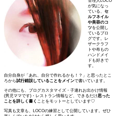
管理人LOCO
が気になっ
ている、
セ
ルフネイル
や美容のコ
ツ
を公開し
ているブロ
グです。レ
ザークラフ
トや布もの
ハンドメイ
ドも好きで
す。
自分自身が「あれ、自分で作れるかも！？」と思ったとこ
ろから
試行錯誤していることをメイン
で書いています。
その他にも、ブログカスタマイズ・子連れお出かけ情報
(男児ママです)・レストラン情報など、できるだけ
思った
ことを詳しく書く
ことをモットーとしています♡
写真も文章も、LOCOの練習として公開しています。ぜひ