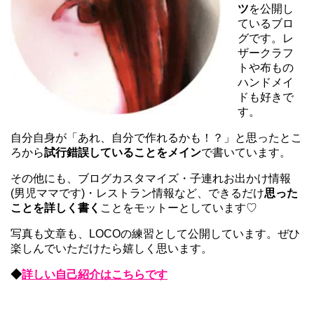
ツ
を公開し
ているブロ
グです。レ
ザークラフ
トや布もの
ハンドメイ
ドも好きで
す。
自分自身が「あれ、自分で作れるかも！？」と思ったとこ
ろから
試行錯誤していることをメイン
で書いています。
その他にも、ブログカスタマイズ・子連れお出かけ情報
(男児ママです)・レストラン情報など、できるだけ
思った
ことを詳しく書く
ことをモットーとしています♡
写真も文章も、LOCOの練習として公開しています。ぜひ
楽しんでいただけたら嬉しく思います。
◆
詳しい自己紹介はこちらです