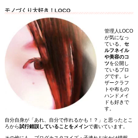
モノづくり大好き！LOCO
管理人LOCO
が気になっ
ている、
セ
ルフネイル
や美容のコ
ツ
を公開し
ているブロ
グです。レ
ザークラフ
トや布もの
ハンドメイ
ドも好きで
す。
自分自身が「あれ、自分で作れるかも！？」と思ったとこ
ろから
試行錯誤していることをメイン
で書いています。
その他にも、ブログカスタマイズ・子連れお出かけ情報