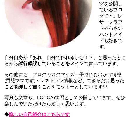
ツ
を公開し
ているブロ
グです。レ
ザークラフ
トや布もの
ハンドメイ
ドも好きで
す。
自分自身が「あれ、自分で作れるかも！？」と思ったとこ
ろから
試行錯誤していることをメイン
で書いています。
その他にも、ブログカスタマイズ・子連れお出かけ情報
(男児ママです)・レストラン情報など、できるだけ
思った
ことを詳しく書く
ことをモットーとしています♡
写真も文章も、LOCOの練習として公開しています。ぜひ
楽しんでいただけたら嬉しく思います。
◆
詳しい自己紹介はこちらです