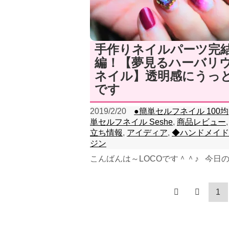
手作りネイルパーツ完
編！【夢見るハーバリ
ネイル】透明感にうっ
です
2019/2/20
●簡単セルフネイル 100均
単セルフネイル Seshe
,
商品レビュー
立ち情報
,
アイディア
,
◆ハンドメイド
ジン
こんばんは～LOCOです＾＾♪ 今日
フネイルは、手作りネイルパーツを埋
う♡作戦ですっ！ やっと、ここまで
1
～ほっ。 ...