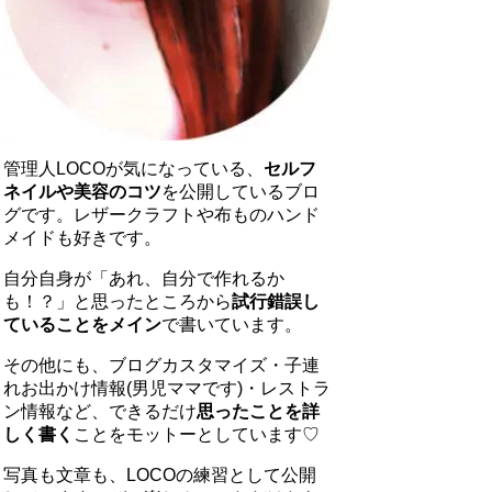
管理人LOCOが気になっている、
セルフ
ネイルや美容のコツ
を公開しているブロ
グです。レザークラフトや布ものハンド
メイドも好きです。
自分自身が「あれ、自分で作れるか
も！？」と思ったところから
試行錯誤し
ていることをメイン
で書いています。
その他にも、ブログカスタマイズ・子連
れお出かけ情報(男児ママです)・レストラ
ン情報など、できるだけ
思ったことを詳
しく書く
ことをモットーとしています♡
写真も文章も、LOCOの練習として公開