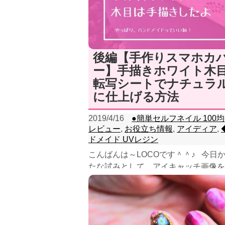
後編【手作りスマホカ
ー】手描きホワイト木
転写シートでナチュラ
に仕上げる方法
2019/4/16
●簡単セルフネイル 100均
レビュー
,
お役立ち情報
,
アイディア
,
ドメイド UVレジン
こんばんは～LOCOです＾＾♪ 今日
たな試みとして、アイキャッチ画像を
と作ってみることにしましたよ～(上
です)...