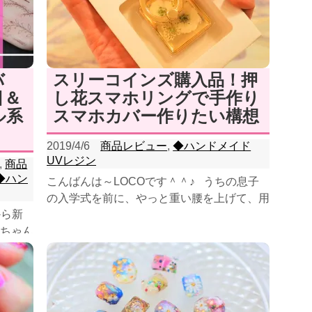
バ
スリーコインズ購入品！押
目＆
し花スマホリングで手作り
ル系
スマホカバー作りたい構想
2019/4/6
商品レビュー
,
◆ハンドメイド
UVレジン
,
商品
◆ハン
こんばんは～LOCOです＾＾♪ うちの息子
の入学式を前に、やっと重い腰を上げて、用
から新
品の最終チェックをはじめましたよ～ とい
ちゃん
うのも、お...
の写真