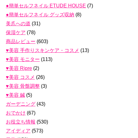
●簡単セルフネイル ETUDE HOUSE
(7)
●簡単セルフネイル グッズ収納
(8)
美爪への道
(31)
保湿ケア
(78)
商品レビュー
(603)
♥美容 手作りスキンケア・コスメ
(13)
♥美容 モニター
(113)
♥美容 Ripre
(2)
♥美容 コスメ
(26)
♥美容 骨盤調整
(3)
♥美容 鍼
(5)
ガーデニング
(43)
おでかけ
(67)
お役立ち情報
(530)
アイディア
(573)