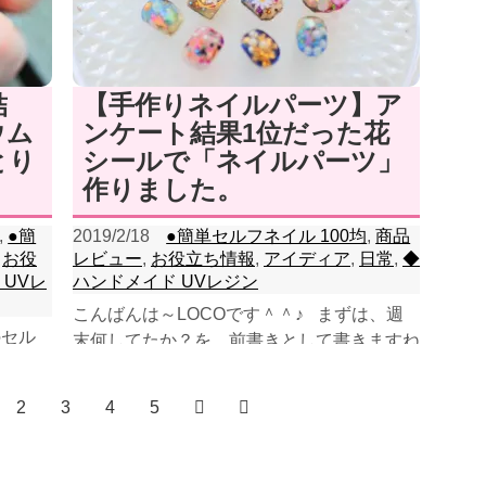
結
【手作りネイルパーツ】ア
ウム
ンケート結果1位だった花
とり
シールで「ネイルパーツ」
作りました。
,
●簡
2019/2/18
●簡単セルフネイル 100均
,
商品
,
お役
レビュー
,
お役立ち情報
,
アイディア
,
日常
,
◆
 UVレ
ハンドメイド UVレジン
こんばんは～LOCOです＾＾♪ まずは、週
のセル
末何してたか？を、前書きとして書きますね
め込も
～～ 土曜は、某有名メーカーの美顔器体
きた～
験会に行...
2
3
4
5