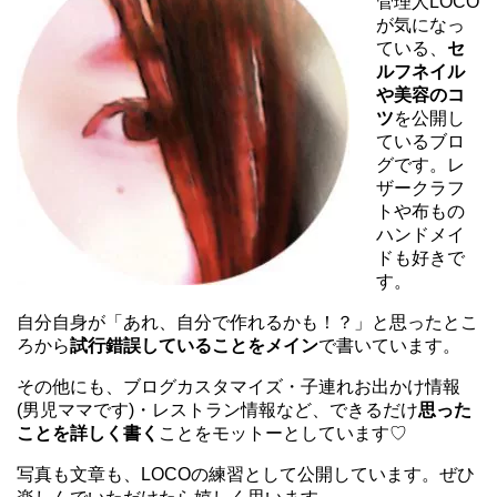
管理人LOCO
が気になっ
ている、
セ
ルフネイル
や美容のコ
ツ
を公開し
ているブロ
グです。レ
ザークラフ
トや布もの
ハンドメイ
ドも好きで
す。
自分自身が「あれ、自分で作れるかも！？」と思ったとこ
ろから
試行錯誤していることをメイン
で書いています。
その他にも、ブログカスタマイズ・子連れお出かけ情報
(男児ママです)・レストラン情報など、できるだけ
思った
ことを詳しく書く
ことをモットーとしています♡
写真も文章も、LOCOの練習として公開しています。ぜひ