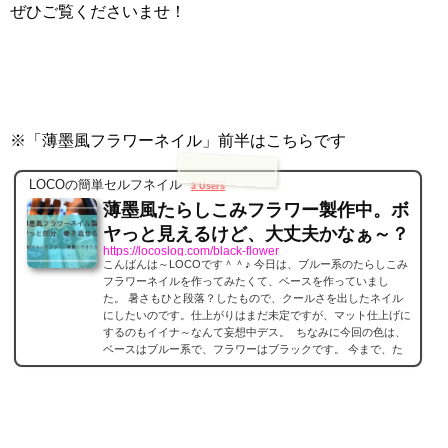
ぜひご覧くださいませ！
※「薄墨風フラワーネイル」前半はこちらです
LOCOの簡単セルフネイル
3 Users
薄墨風たらしこみフラワー製作中。ボ
ヤっと見えるけど、大丈夫かなぁ～？
https://locoslog.com/black-flower
こんばんは～LOCOです＾＾♪ 今日は、ブルー系のたらしこみ
フラワーネイルを作ってみたくて、ベースを作っていまし
た。 暑さもひと段落？したもので、クールさを出したネイル
にしたいのです。仕上がりはまだ未定ですが、マット仕上げに
するのもイイナ～なんて妄想中デス。 ちなみに今回の色は、
ベースはブルー系で、フラワーはブラックです。 今まで、た
らしこみフラワーはホワイトのみしかしたことが無く、ブラッ
クでフラワーを描くのは初めてなんです。今までよりは、多少
強めの仕上がりになるかな～と思います。 まだ途中までし
か...