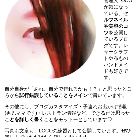
管理人LOCO
が気になっ
ている、
セ
ルフネイル
や美容のコ
ツ
を公開し
ているブロ
グです。レ
ザークラフ
トや布もの
ハンドメイ
ドも好きで
す。
自分自身が「あれ、自分で作れるかも！？」と思ったとこ
ろから
試行錯誤していることをメイン
で書いています。
その他にも、ブログカスタマイズ・子連れお出かけ情報
(男児ママです)・レストラン情報など、できるだけ
思った
ことを詳しく書く
ことをモットーとしています♡
写真も文章も、LOCOの練習として公開しています。ぜひ