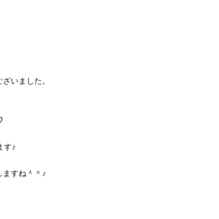
ございました。
♡
ます♪
ますね＾＾♪