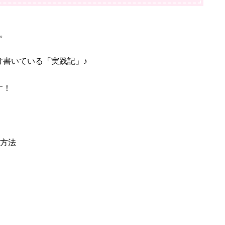
。
け書いている「実践記」♪
す！
る方法