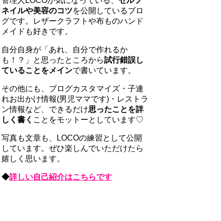
管理人LOCOが気になっている、
セルフ
ネイルや美容のコツ
を公開しているブロ
グです。レザークラフトや布ものハンド
メイドも好きです。
自分自身が「あれ、自分で作れるか
も！？」と思ったところから
試行錯誤し
ていることをメイン
で書いています。
その他にも、ブログカスタマイズ・子連
れお出かけ情報(男児ママです)・レストラ
ン情報など、できるだけ
思ったことを詳
しく書く
ことをモットーとしています♡
写真も文章も、LOCOの練習として公開
しています。ぜひ楽しんでいただけたら
嬉しく思います。
◆
詳しい自己紹介はこちらです