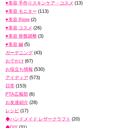
♥美容 手作りスキンケア・コスメ
(13)
♥美容 モニター
(113)
♥美容 Ripre
(2)
♥美容 コスメ
(26)
♥美容 骨盤調整
(3)
♥美容 鍼
(5)
ガーデニング
(43)
おでかけ
(67)
お役立ち情報
(530)
アイディア
(573)
日常
(153)
PTA広報部
(6)
お友達紹介
(28)
レシピ
(17)
◆ハンドメイド レザークラフト
(20)
◆DIY
(31)