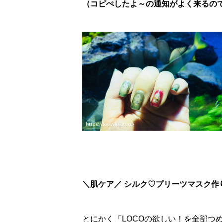
（コピぺしたよ～の通知がよく来るので、
＼肌ケア／ シルク♡プリーツマスク作
とにかく「LOCOの欲しい！を全部つ