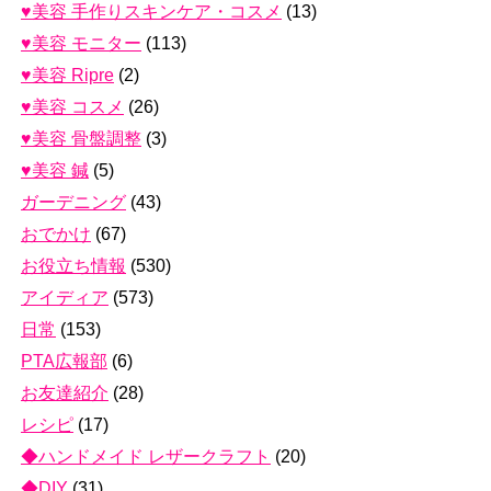
♥美容 手作りスキンケア・コスメ
(13)
♥美容 モニター
(113)
♥美容 Ripre
(2)
♥美容 コスメ
(26)
♥美容 骨盤調整
(3)
♥美容 鍼
(5)
ガーデニング
(43)
おでかけ
(67)
お役立ち情報
(530)
アイディア
(573)
日常
(153)
PTA広報部
(6)
お友達紹介
(28)
レシピ
(17)
◆ハンドメイド レザークラフト
(20)
◆DIY
(31)