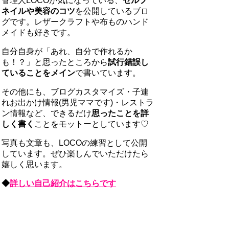
管理人LOCOが気になっている、
セルフ
ネイルや美容のコツ
を公開しているブロ
グです。レザークラフトや布ものハンド
メイドも好きです。
自分自身が「あれ、自分で作れるか
も！？」と思ったところから
試行錯誤し
ていることをメイン
で書いています。
その他にも、ブログカスタマイズ・子連
れお出かけ情報(男児ママです)・レストラ
ン情報など、できるだけ
思ったことを詳
しく書く
ことをモットーとしています♡
写真も文章も、LOCOの練習として公開
しています。ぜひ楽しんでいただけたら
嬉しく思います。
◆
詳しい自己紹介はこちらです