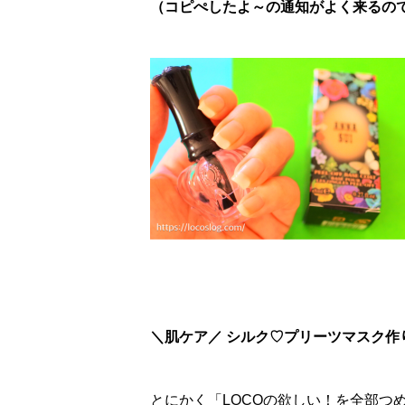
（コピぺしたよ～の通知がよく来るので、
＼肌ケア／ シルク♡プリーツマスク作
とにかく「LOCOの欲しい！を全部つ