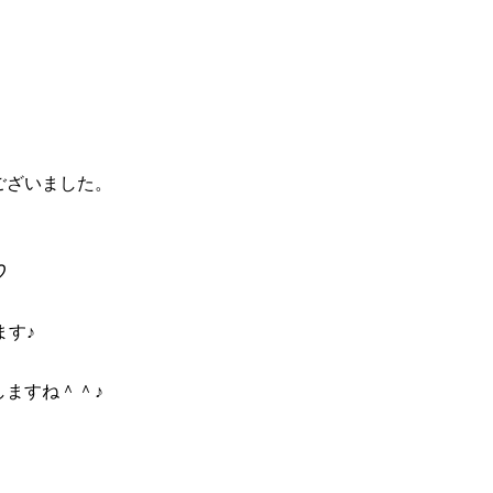
ございました。
♡
ます♪
ますね＾＾♪