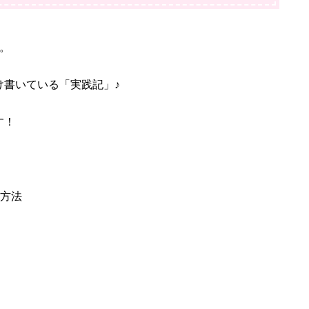
。
け書いている「実践記」♪
す！
る方法