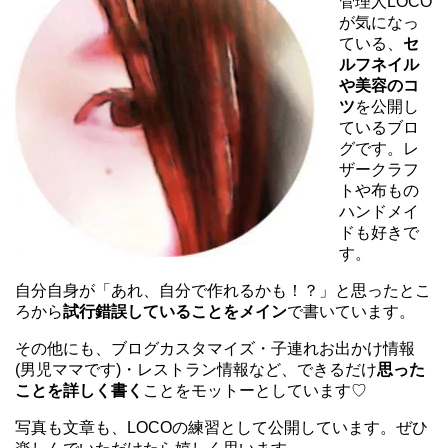
管理人LOCO
が気になっ
ている、
セ
ルフネイル
や美容のコ
ツ
を公開し
ているブロ
グです。レ
ザークラフ
トや布もの
ハンドメイ
ドも好きで
す。
自分自身が「あれ、自分で作れるかも！？」と思ったとこ
ろから
試行錯誤していることをメイン
で書いています。
その他にも、ブログカスタマイズ・子連れお出かけ情報
(男児ママです)・レストラン情報など、できるだけ
思った
ことを詳しく書く
ことをモットーとしています♡
写真も文章も、LOCOの練習として公開しています。ぜひ