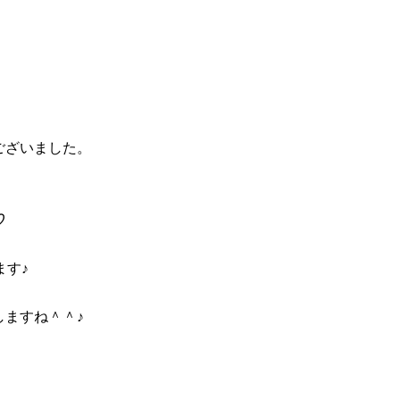
ございました。
♡
ます♪
ますね＾＾♪