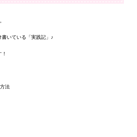
。
け書いている「実践記」♪
す！
る方法