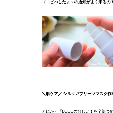
（コピぺしたよ～の通知がよく来るので、
＼肌ケア／ シルク♡プリーツマスク作
とにかく「LOCOの欲しい！を全部つ