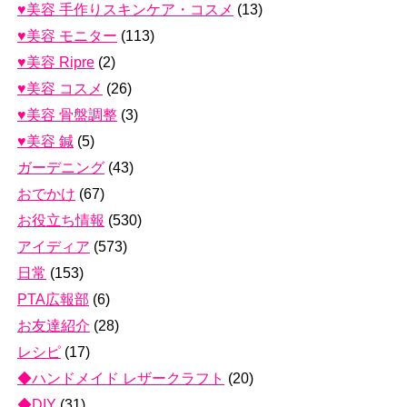
♥美容 手作りスキンケア・コスメ
(13)
♥美容 モニター
(113)
♥美容 Ripre
(2)
♥美容 コスメ
(26)
♥美容 骨盤調整
(3)
♥美容 鍼
(5)
ガーデニング
(43)
おでかけ
(67)
お役立ち情報
(530)
アイディア
(573)
日常
(153)
PTA広報部
(6)
お友達紹介
(28)
レシピ
(17)
◆ハンドメイド レザークラフト
(20)
◆DIY
(31)