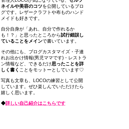
管理人LOCOが気になっている、
セルフ
ネイルや美容のコツ
を公開しているブロ
グです。レザークラフトや布ものハンド
メイドも好きです。
自分自身が「あれ、自分で作れるか
も！？」と思ったところから
試行錯誤し
ていることをメイン
で書いています。
その他にも、ブログカスタマイズ・子連
れお出かけ情報(男児ママです)・レストラ
ン情報など、できるだけ
思ったことを詳
しく書く
ことをモットーとしています♡
写真も文章も、LOCOの練習として公開
しています。ぜひ楽しんでいただけたら
嬉しく思います。
◆
詳しい自己紹介はこちらです