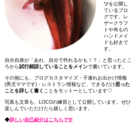
ツ
を公開し
ているブロ
グです。レ
ザークラフ
トや布もの
ハンドメイ
ドも好きで
す。
自分自身が「あれ、自分で作れるかも！？」と思ったとこ
ろから
試行錯誤していることをメイン
で書いています。
その他にも、ブログカスタマイズ・子連れお出かけ情報
(男児ママです)・レストラン情報など、できるだけ
思った
ことを詳しく書く
ことをモットーとしています♡
写真も文章も、LOCOの練習として公開しています。ぜひ
楽しんでいただけたら嬉しく思います。
◆
詳しい自己紹介はこちらです