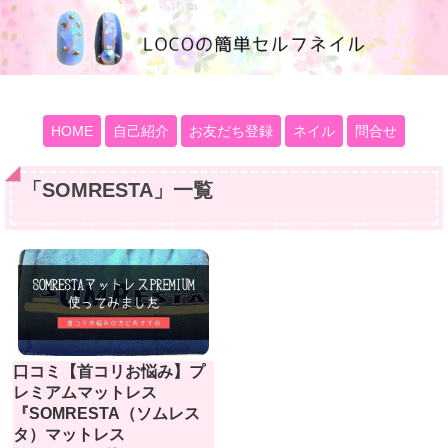
100均大好きママブログ
HOME
自己紹介
お友だち登録
ネイル
問合せ
「
SOMRESTA
」
一覧
口コミ【首コリお悩み】プ
レミアムマットレス
『SOMRESTA（ソムレス
タ）マットレス