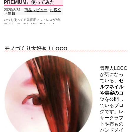
PREMIUM』使ってみた
2020/8/31
商品レビュー
,
お役立
ち情報
いつも使ってる就寝用マットレスが8年
ほど経って、新しく買い替えたいなぁ～
と思ってたんです。そんな中、ご縁があ
り株式会社リフレーショ...
モノづくり大好き！LOCO
管理人LOCO
が気になっ
ている、
セ
ルフネイル
や美容のコ
ツ
を公開し
ているブロ
グです。レ
ザークラフ
トや布もの
ハンドメイ