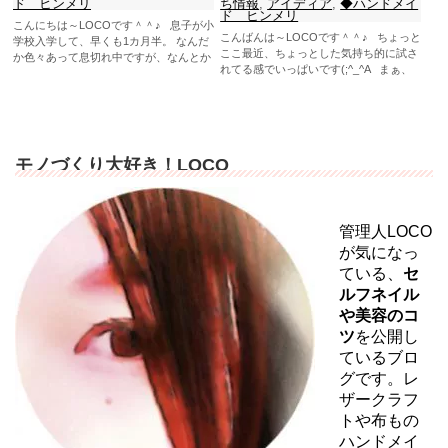
ド ヒンメリ
ち情報
,
アイディア
,
◆ハンドメイ
ド ヒンメリ
こんにちは～LOCOです＾＾♪ 息子が小
こんばんは～LOCOです＾＾♪ ちょっと
学校入学して、早くも1カ月半。 なんだ
ここ最近、ちょっとした気持ち的に試さ
か色々あって息切れ中ですが、なんとか
れてる感でいっぱいです(;^_^A まぁ、
やってます(笑...
しょう...
モノづくり大好き！LOCO
管理人LOCO
が気になっ
ている、
セ
ルフネイル
や美容のコ
ツ
を公開し
ているブロ
グです。レ
ザークラフ
トや布もの
ハンドメイ