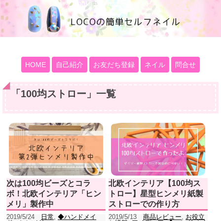
100均大好きママブログ
HOME
自己紹介
お友だち登録
ネイル
問合せ
「
100均ストロー
」
一覧
次は100均ビーズとコラ
北欧インテリア【100均ス
ボ！北欧インテリア「ヒン
トロー】星型ヒンメリ紙製
メリ」製作中
ストローでの作り方
2019/5/24
日常
,
◆ハンドメイ
2019/5/13
商品レビュー
,
お役立