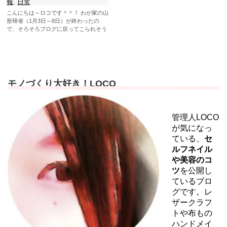
報
,
日常
こんにちは～ロコです＾＾！ わが家の山
形帰省（1月3日～8日）が終わったの
で、そろそろブログに戻ってこられそう
です。 ...
モノづくり大好き！LOCO
管理人LOCO
が気になっ
ている、
セ
ルフネイル
や美容のコ
ツ
を公開し
ているブロ
グです。レ
ザークラフ
トや布もの
ハンドメイ