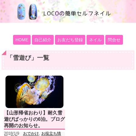
100均大好きママブログ
HOME
自己紹介
お友だち登録
ネイル
問合せ
「
雪遊び
」
一覧
【山形帰省おわり】耐久雪
遊びばっかりの6泊。ブログ
再開のお知らせ。
2018/1/9
おでかけ
,
お役立ち情