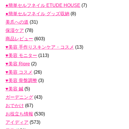
●簡単セルフネイル ETUDE HOUSE
(7)
●簡単セルフネイル グッズ収納
(8)
美爪への道
(31)
保湿ケア
(78)
商品レビュー
(603)
♥美容 手作りスキンケア・コスメ
(13)
♥美容 モニター
(113)
♥美容 Ripre
(2)
♥美容 コスメ
(26)
♥美容 骨盤調整
(3)
♥美容 鍼
(5)
ガーデニング
(43)
おでかけ
(67)
お役立ち情報
(530)
アイディア
(573)