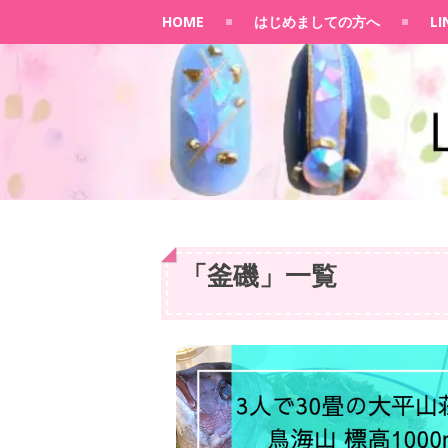
HOME
はじめましての方へ
L
「
釜磯
」
一覧