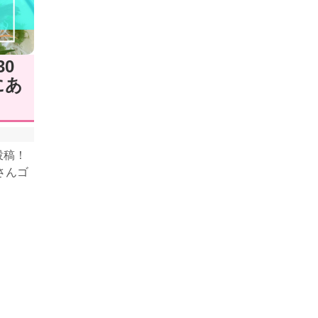
0
にあ
投稿！
さんゴ
ょ...