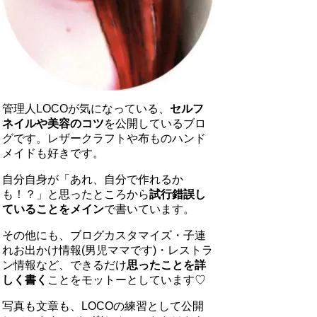
管理人LOCOが気になっている、
セルフ
ネイルや美容のコツ
を公開しているブロ
グです。レザークラフトや布ものハンド
メイドも好きです。
自分自身が「あれ、自分で作れるか
も！？」と思ったところから
試行錯誤し
ていることをメイン
で書いています。
その他にも、ブログカスタマイズ・子連
れお出かけ情報(男児ママです)・レストラ
ン情報など、できるだけ
思ったことを詳
しく書く
ことをモットーとしています♡
写真も文章も、LOCOの練習として公開