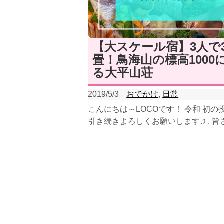
【大スケール宿】3人で3
畳！鳥海山の標高1000
る大平山荘
2019/5/3
おでかけ
,
日常
こんにちは～LOCOです！ 令和 初の
引き続きよろしくお願いします♫ . 皆
ールデンウィークはいかがお過ごしでし