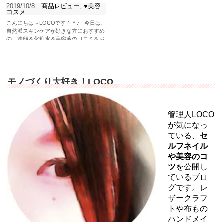
2019/10/8
商品レビュー
,
♥美容
コスメ
こんにちは～LOCOです＾＾♪ 今日は、
自然派スキンケアが好きな方におすすめ
の、洗顔＆化粧水＆美容液の口コミをお
届けしますね。 ...
モノづくり大好き！LOCO
管理人LOCO
が気になっ
ている、
セ
ルフネイル
や美容のコ
ツ
を公開し
ているブロ
グです。レ
ザークラフ
トや布もの
ハンドメイ