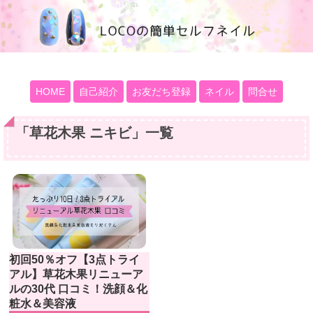
100均大好きママブログ
HOME
自己紹介
お友だち登録
ネイル
問合せ
「
草花木果 ニキビ
」
一覧
初回50％オフ【3点トライ
アル】草花木果リニューア
ルの30代 口コミ！洗顔＆化
粧水＆美容液