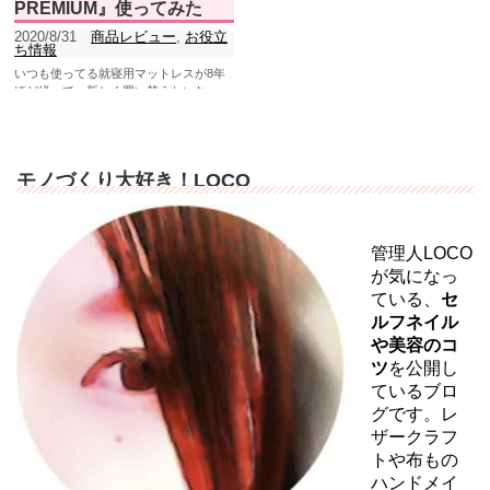
PREMIUM』使ってみた
2020/8/31
商品レビュー
,
お役立
ち情報
いつも使ってる就寝用マットレスが8年
ほど経って、新しく買い替えたいなぁ～
と思ってたんです。そんな中、ご縁があ
り株式会社リフレーショ...
モノづくり大好き！LOCO
管理人LOCO
が気になっ
ている、
セ
ルフネイル
や美容のコ
ツ
を公開し
ているブロ
グです。レ
ザークラフ
トや布もの
ハンドメイ