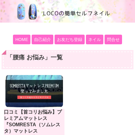
100均大好きママブログ
HOME
自己紹介
お友だち登録
ネイル
問合せ
「
腰痛 お悩み
」
一覧
口コミ【首コリお悩み】プ
レミアムマットレス
『SOMRESTA（ソムレス
タ）マットレス