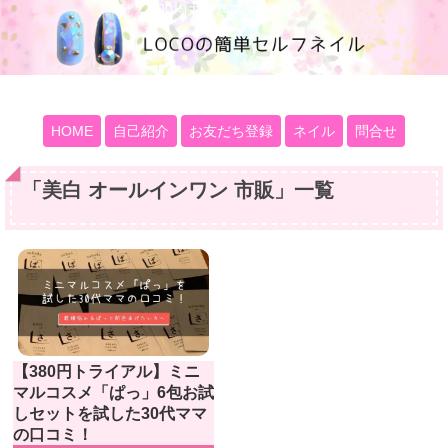
100均大好きママブログ
HOME
自己紹介
お友だち登録
ネイル
問合せ
「
美白 オールインワン 市販
」
一覧
【380円トライアル】ミニ
マルコスメ「ぱっ」6包お試
しセットを試した30代ママ
の口コミ！