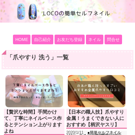
100均大好きママブログ
HOME
自己紹介
お友だち登録
ネイル
問合せ
「
爪やすり 洗う
」
一覧
【贅沢な時間】手間かけ
【日本の職人技】爪やすり
て、丁寧にネイルベース作
金属！うまくできない人に
るとテンション上がります
おすすめ【柄沢ヤスリ】
よね
2020/1/11
●簡単セルフネイル