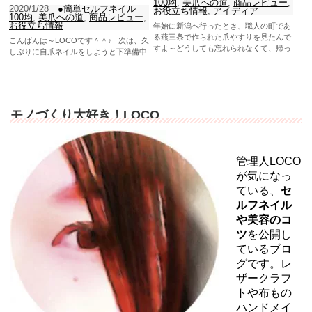
100均
,
美爪への道
,
商品レビュー
,
2020/1/28
●簡単セルフネイル
お役立ち情報
,
アイディア
100均
,
美爪への道
,
商品レビュー
,
お役立ち情報
年始に新潟へ行ったとき、職人の町であ
る燕三条で作られた爪やすりを見たんで
こんばんは～LOCOです＾＾♪ 次は、久
すよ～どうしても忘れられなくて、帰っ
しぶりに自爪ネイルをしようと下準備中
てから改めて購入したの...
デス！ というのも、実は、親指の爪が
割れていたん...
モノづくり大好き！LOCO
管理人LOCO
が気になっ
ている、
セ
ルフネイル
や美容のコ
ツ
を公開し
ているブロ
グです。レ
ザークラフ
トや布もの
ハンドメイ