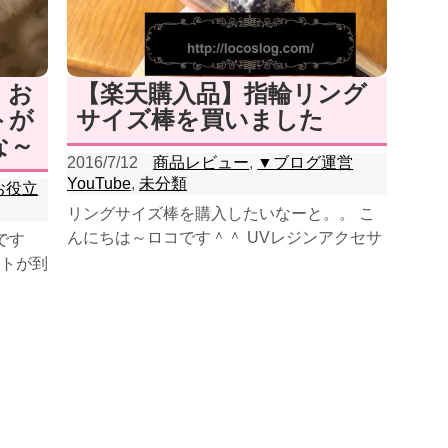
、お
【楽天購入品】指輪リング
トが
サイズ棒を買いました
な～
2016/7/12
商品レビュー
,
▼ブログ運営
YouTube
,
未分類
お役立
リングサイズ棒を購入したいなーと。。 こ
んにちは～ロコです＾＾ UVレジンアクセサ
です
リーを作るようになって 気に入ってるんだ
トが到
けど、 ...
ます♡