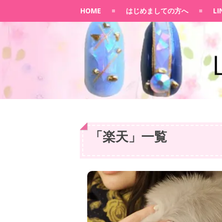
HOME
はじめましての方へ
L
「
楽天
」
一覧