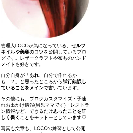
管理人LOCOが気になっている、
セルフ
ネイルや美容のコツ
を公開しているブロ
グです。レザークラフトや布ものハンド
メイドも好きです。
自分自身が「あれ、自分で作れるか
も！？」と思ったところから
試行錯誤し
ていることをメイン
で書いています。
その他にも、ブログカスタマイズ・子連
れお出かけ情報(男児ママです)・レストラ
ン情報など、できるだけ
思ったことを詳
しく書く
ことをモットーとしています♡
写真も文章も、LOCOの練習として公開