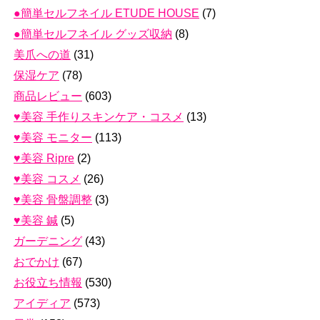
●簡単セルフネイル ETUDE HOUSE
(7)
●簡単セルフネイル グッズ収納
(8)
美爪への道
(31)
保湿ケア
(78)
商品レビュー
(603)
♥美容 手作りスキンケア・コスメ
(13)
♥美容 モニター
(113)
♥美容 Ripre
(2)
♥美容 コスメ
(26)
♥美容 骨盤調整
(3)
♥美容 鍼
(5)
ガーデニング
(43)
おでかけ
(67)
お役立ち情報
(530)
アイディア
(573)