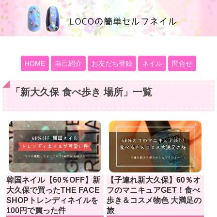
100均大好きママブログ
HOME
自己紹介
お友だち登録
ネイル
問合せ
「
新大久保 食べ歩き 場所
」
一覧
韓国ネイル【60％OFF】新
【子連れ新大久保】60％オ
大久保で買ったTHE FACE
フのマニキュアGET！食べ
SHOPトレンディネイルを
歩き＆コスメ物色 大満足の
100円で買った件
旅