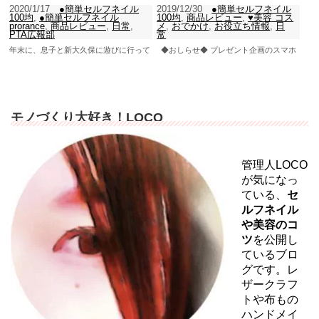
2020/1/17
●簡単セルフネイル
2019/12/30
●簡単セルフネイル
100均
,
●簡単セルフネイル
100均
,
商品レビュー
,
♥美容 コス
prorance
,
商品レビュー
,
日常
,
メ
,
おでかけ
,
お役立ち情報
,
日
PTA広報部
常
年末に、息子と新大久保に遊びに行って
◆おしらせ◆ プレゼント企画のスマホ
きました。韓国コスメに、食べ歩き♡め
ケースは本日発送です♡ 年始のお届けに
っちゃ満喫してきました～その時に買っ
なりますので、当選者さまは受け取りを
てきた、THE FAC...
お願いいたします！...
モノづくり大好き！LOCO
管理人LOCO
が気になっ
ている、
セ
ルフネイル
や美容のコ
ツ
を公開し
ているブロ
グです。レ
ザークラフ
トや布もの
ハンドメイ