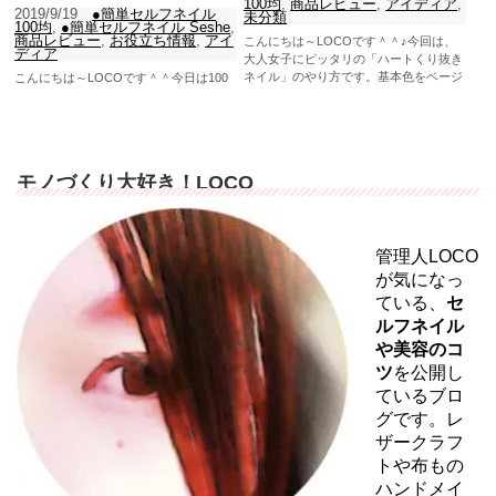
100均
,
商品レビュー
,
アイディア
,
2019/9/19
●簡単セルフネイル
未分類
100均
,
●簡単セルフネイル Seshe
,
商品レビュー
,
お役立ち情報
,
アイ
こんにちは～LOCOです＾＾♪今回は、
ディア
大人女子にピッタリの「ハートくり抜き
ネイル」のやり方です。基本色をベージ
こんにちは～LOCOです＾＾今日は100
ュで作ったので、秋に...
均ダイソーで購入した「WHY NOT
SPINNS(ホワイ ノット)マニキュア」を
使って、...
モノづくり大好き！LOCO
管理人LOCO
が気になっ
ている、
セ
ルフネイル
や美容のコ
ツ
を公開し
ているブロ
グです。レ
ザークラフ
トや布もの
ハンドメイ