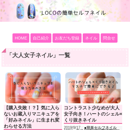
100均大好きママブログ
HOME
自己紹介
お友だち登録
ネイル
問合せ
「
大人女子ネイル
」
一覧
【購入失敗！？】気に入ら
コントラスト少なめが大人
ないお蔵入りマニキュアを
女子向き！ハートのシェル×
「好みネイル」に生まれ変
くり抜きネイル
わらせる方法
2019/9/17
●簡単セルフネイル