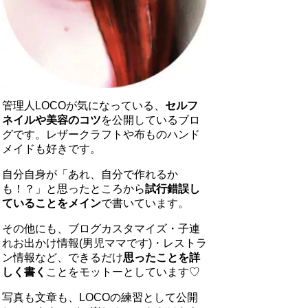
管理人LOCOが気になっている、
セルフ
ネイルや美容のコツ
を公開しているブロ
グです。レザークラフトや布ものハンド
メイドも好きです。
自分自身が「あれ、自分で作れるか
も！？」と思ったところから
試行錯誤し
ていることをメイン
で書いています。
その他にも、ブログカスタマイズ・子連
れお出かけ情報(男児ママです)・レストラ
ン情報など、できるだけ
思ったことを詳
しく書く
ことをモットーとしています♡
写真も文章も、LOCOの練習として公開