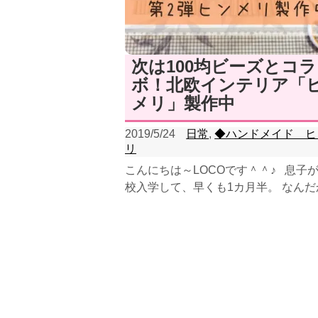
次は100均ビーズとコラ
ボ！北欧インテリア「
メリ」製作中
2019/5/24
日常
,
◆ハンドメイド ヒ
リ
こんにちは～LOCOです＾＾♪ 息子
校入学して、早くも1カ月半。 なんだ
あって息切れ中ですが、なんとかやっ
(笑...