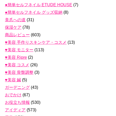
●簡単セルフネイル ETUDE HOUSE
(7)
●簡単セルフネイル グッズ収納
(8)
美爪への道
(31)
保湿ケア
(78)
商品レビュー
(603)
♥美容 手作りスキンケア・コスメ
(13)
♥美容 モニター
(113)
♥美容 Ripre
(2)
♥美容 コスメ
(26)
♥美容 骨盤調整
(3)
♥美容 鍼
(5)
ガーデニング
(43)
おでかけ
(67)
お役立ち情報
(530)
アイディア
(573)