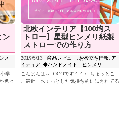
北欧インテリア【100均ス
ヒン
トロー】星型ヒンメリ紙製
ストローでの作り方
ンメ
2019/5/13
商品レビュー
,
お役立ち情報
,
ア
イディア
,
◆ハンドメイド ヒンメリ
が小学
こんばんは～LOCOです＾＾♪ ちょっとこ
か色々
こ最近、ちょっとした気持ち的に試されてる
てます
感でいっぱいです(;^_^A まぁ、しょう...