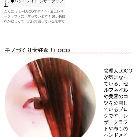
ア
,
◆ハンドメイド レザークラフ
ト
こんにちは～LOCOです＾＾♪ 最近レザ
ークラフトにハマっています！ 薄い長財
布が欲しくて、試行錯誤している最中で
あります。 前回、...
モノづくり大好き！LOCO
管理人LOCO
が気になっ
ている、
セ
ルフネイル
や美容のコ
ツ
を公開し
ているブロ
グです。レ
ザークラフ
トや布もの
ハンドメイ