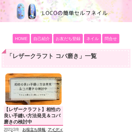
100均大好きママブログ
HOME
自己紹介
お友だち登録
ネイル
問合せ
「
レザークラフト コバ磨き
」
一覧
【レザークラフト】相性の
良い手縫い方法発見＆コバ
磨きの検討中
2021/2/8
お役立ち情報
,
アイディ