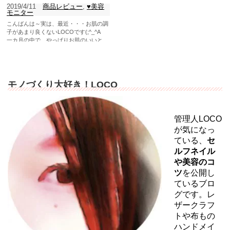
2019/4/11
商品レビュー
,
♥美容
モニター
こんばんは～実は、最近・・・お肌の調
子があまり良くないLOCOです(;^_^A
一カ月の中で、やっぱりお肌のいいと
き、テンション下がり...
モノづくり大好き！LOCO
管理人LOCO
が気になっ
ている、
セ
ルフネイル
や美容のコ
ツ
を公開し
ているブロ
グです。レ
ザークラフ
トや布もの
ハンドメイ