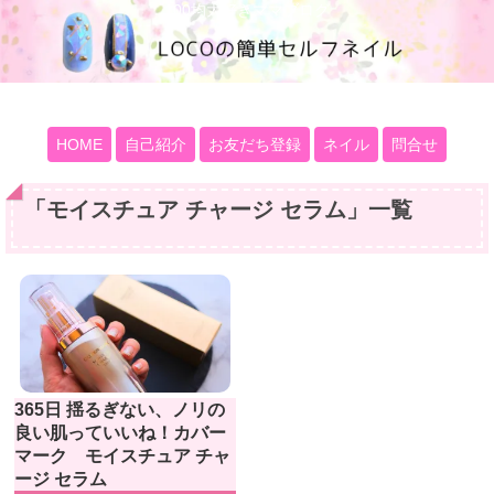
100均大好きママブログ
HOME
自己紹介
お友だち登録
ネイル
問合せ
「
モイスチュア チャージ セラム
」
一覧
365日 揺るぎない、ノリの
良い肌っていいね！カバー
マーク モイスチュア チャ
ージ セラム