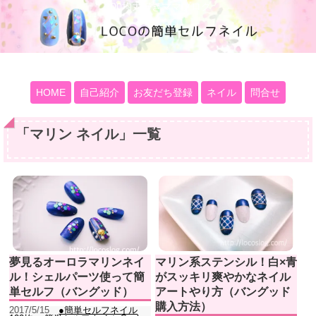
100均大好きママブログ
HOME
自己紹介
お友だち登録
ネイル
問合せ
「
マリン ネイル
」
一覧
夢見るオーロラマリンネイ
マリン系ステンシル！白×青
ル！シェルパーツ使って簡
がスッキリ爽やかなネイル
単セルフ（バングッド）
アートやり方（バングッド
購入方法）
2017/5/15
●簡単セルフネイル