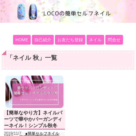
100均大好きママブログ
HOME
自己紹介
お友だち登録
ネイル
問合せ
「
ネイル 秋
」
一覧
【簡単なやり方】ネイルパ
ーツで華やかバーガンディ
ーネイル！シンプル秋冬
2019/11/7
●簡単セルフネイル