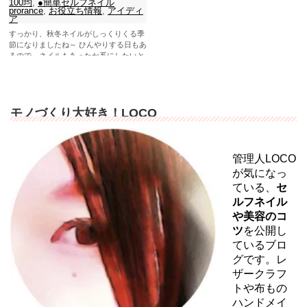
100均
,
●簡単セルフネイル
prorance
,
お役立ち情報
,
アイディ
ア
すっかり、秋冬ネイルがしっくりくる季
節になりましたね～ ひんやりする日もあ
るので、ネイルもあったか系にしたいと
思う時もあるのではない...
モノづくり大好き！LOCO
管理人LOCO
が気になっ
ている、
セ
ルフネイル
や美容のコ
ツ
を公開し
ているブロ
グです。レ
ザークラフ
トや布もの
ハンドメイ