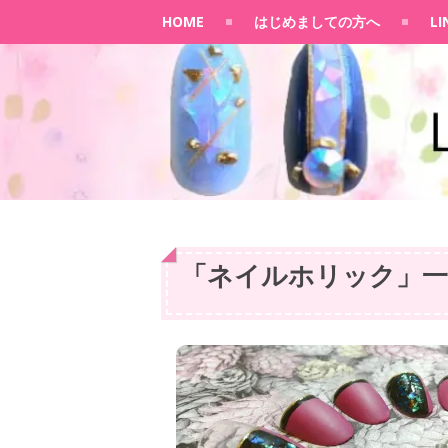
HOME
はじめましての方へ
L
「
ネイルホリック
」
一