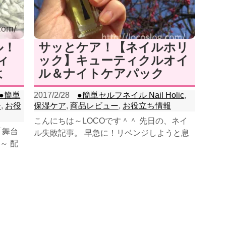
ル！
サッとケア！【ネイルホリ
ィ
ック】キューティクルオイ
よ
ル＆ナイトケアパック
●簡単
2017/2/28
●簡単セルフネイル Nail Holic
,
ー
,
お役
保湿ケア
,
商品レビュー
,
お役立ち情報
こんにちは～LOCOです＾＾ 先日の、ネイ
「舞台
ル失敗記事。 早急に！リベンジしようと息
～ 配
巻いて...