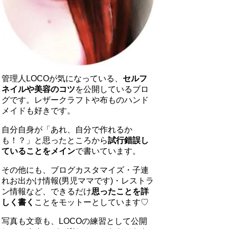
管理人LOCOが気になっている、
セルフ
ネイルや美容のコツ
を公開しているブロ
グです。レザークラフトや布ものハンド
メイドも好きです。
自分自身が「あれ、自分で作れるか
も！？」と思ったところから
試行錯誤し
ていることをメイン
で書いています。
その他にも、ブログカスタマイズ・子連
れお出かけ情報(男児ママです)・レストラ
ン情報など、できるだけ
思ったことを詳
しく書く
ことをモットーとしています♡
写真も文章も、LOCOの練習として公開