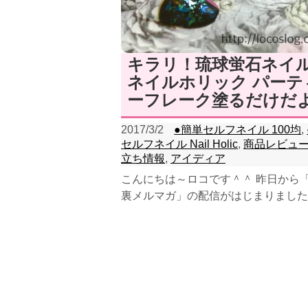
キラリ！琉球蛍石ネイ
ネイルホリック パーテ
ーフレーク塗るだけだ
2017/3/2
●簡単セルフネイル 100均
,
セルフネイル Nail Holic
,
商品レビュ
立ち情報
,
アイディア
こんにちは～ロコです＾＾ 昨日から
裏メルマガ」の配信がはじまりました
信前は、本当に大丈夫か！...