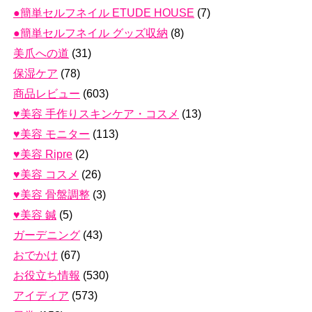
●簡単セルフネイル ETUDE HOUSE
(7)
●簡単セルフネイル グッズ収納
(8)
美爪への道
(31)
保湿ケア
(78)
商品レビュー
(603)
♥美容 手作りスキンケア・コスメ
(13)
♥美容 モニター
(113)
♥美容 Ripre
(2)
♥美容 コスメ
(26)
♥美容 骨盤調整
(3)
♥美容 鍼
(5)
ガーデニング
(43)
おでかけ
(67)
お役立ち情報
(530)
アイディア
(573)