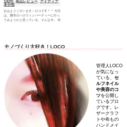
100均
,
商品レビュー
,
アイディア
,
未分類
おはようございます～ロコです＾＾ 今日
は、隣市のハロウィンパーティーに行っ
てみようかと思っている、そんな今。 何
があるのかな～仮装ないけ...
モノづくり大好き！LOCO
管理人LOCO
が気になっ
ている、
セ
ルフネイル
や美容のコ
ツ
を公開し
ているブロ
グです。レ
ザークラフ
トや布もの
ハンドメイ