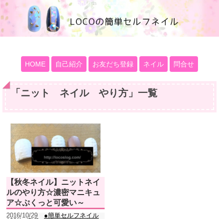
100均大好きママブログ
HOME
自己紹介
お友だち登録
ネイル
問合せ
「
ニット ネイル やり方
」
一覧
【秋冬ネイル】ニットネイ
ルのやり方☆濃密マニキュ
ア☆ぷくっと可愛い～
2016/10/29
●簡単セルフネイル