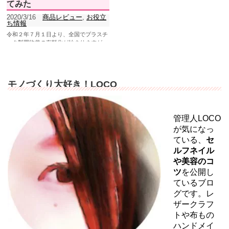
てみた
2020/3/16
商品レビュー
,
お役立
ち情報
令和２年７月１日より、全国でプラスチ
ック製買物袋の有料化が始まりますが、
エコバッグの用意はされていますか？
LOCOはまだだったので...
モノづくり大好き！LOCO
管理人LOCO
が気になっ
ている、
セ
ルフネイル
や美容のコ
ツ
を公開し
ているブロ
グです。レ
ザークラフ
トや布もの
ハンドメイ