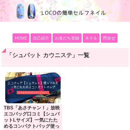
100均大好きママブログ
HOME
自己紹介
お友だち登録
ネイル
問合せ
「
シュパット カウニステ
」
一覧
TBS「あさチャン！」放映
エコバッグ口コミ【シュパ
ットLサイズ】一気にたた
めるコンパクトバッグ使っ