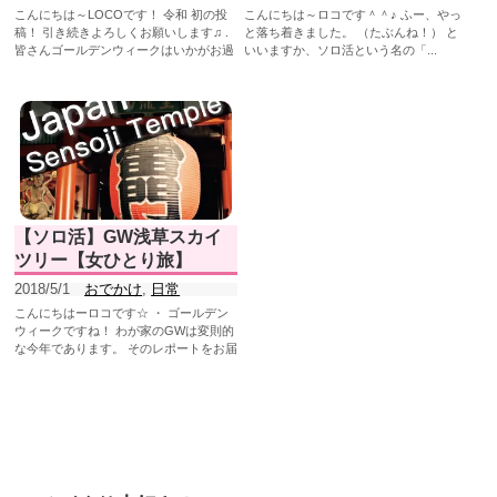
こんにちは～LOCOです！ 令和 初の投
こんにちは～ロコです＾＾♪ ふー、やっ
稿！ 引き続きよろしくお願いします♫ .
と落ち着きました。 （たぶんね！） と
皆さんゴールデンウィークはいかがお過
いいますか、ソロ活という名の「...
ごしでしょ...
【ソロ活】GW浅草スカイ
ツリー【女ひとり旅】
2018/5/1
おでかけ
,
日常
こんにちはーロコです☆ ・ ゴールデン
ウィークですね！ わが家のGWは変則的
な今年であります。 そのレポートをお届
け...