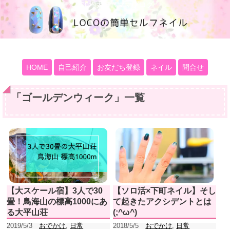
100均大好きママブログ
HOME
自己紹介
お友だち登録
ネイル
問合せ
「
ゴールデンウィーク
」
一覧
【大スケール宿】3人で30
【ソロ活×下町ネイル】そし
畳！鳥海山の標高1000にあ
て起きたアクシデントとは
る大平山荘
(;^ω^)
2019/5/3
おでかけ
,
日常
2018/5/5
おでかけ
,
日常