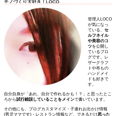
モノづくり大好き！LOCO
管理人LOCO
が気になっ
ている、
セ
ルフネイル
や美容のコ
ツ
を公開し
ているブロ
グです。レ
ザークラフ
トや布もの
ハンドメイ
ドも好きで
す。
自分自身が「あれ、自分で作れるかも！？」と思ったとこ
ろから
試行錯誤していることをメイン
で書いています。
その他にも、ブログカスタマイズ・子連れお出かけ情報
(男児ママです)・レストラン情報など、できるだけ
思った