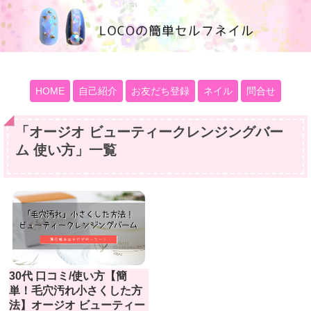
100均大好きママブログ
HOME
自己紹介
お友だち登録
ネイル
問合せ
「
オージオ ビューティークレンジングバー
ム 使い方
」
一覧
30代 口コミ/使い方【簡
単！毛穴汚れ小さくした方
法】オージオ ビューティー