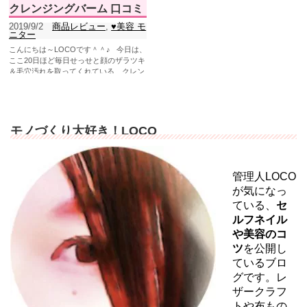
クレンジングバーム 口コミ
2019/9/2
商品レビュー
,
♥美容 モ
ニター
こんにちは～LOCOです＾＾♪ 今日は、
ここ20日ほど毎日せっせと顔のザラツキ
＆毛穴汚れを取ってくれている、クレン
ジングバームの...
モノづくり大好き！LOCO
管理人LOCO
が気になっ
ている、
セ
ルフネイル
や美容のコ
ツ
を公開し
ているブロ
グです。レ
ザークラフ
トや布もの