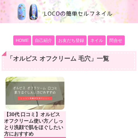
100均大好きママブログ
HOME
自己紹介
お友だち登録
ネイル
問合せ
「
オルビス オフクリーム 毛穴
」
一覧
【30代 口コミ】オルビス
オフクリーム使い方／しっ
とり洗顔で肌をほぐしたい
方におすすめ