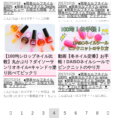
2017/12/19
●簡単セルフネイル
2017/12/16
●簡単セルフネイル
100均
,
●簡単セルフネイル Seshe
,
100均
,
●簡単セルフネイル anna-
商品レビュー
,
お役立ち情報
,
アイ
sui
,
●簡単セルフネイル Seshe
,
●
ディア
簡単セルフネイル Essie
,
商品レビ
ュー
,
お役立ち情報
,
アイディア
こんにちは～ロコです＾＾♪ この前、
こんにちは～ロコです＾＾♪ この前購入
100均ダイソーから発売された サンリオ
した「ダイソー サンリオネイル」。 シ
ネイル。 暖色のシロップネイル3色だ
ロップネイルの3色を試し塗りしてみ
け...
て...
【100均シロップネイル比
動画【冬ネイル定番】お手
較】丸かぶり？ダイソーサ
軽！DAISOネイルシールで
ンリオネイル×キャンドゥ塗
ピンクニットのやり方
り比べてビックリ
2017/11/29
●簡単セルフネイル
100均
,
●簡単セルフネイル anna-
2017/12/14
●簡単セルフネイル
sui
,
●簡単セルフネイル Seshe
,
商
100均
,
商品レビュー
,
お役立ち情
品レビュー
,
お役立ち情報
,
アイデ
報
,
アイディア
ィア
,
▼ブログ運営 ニュース
,
▼
ブログ運営 YouTube
こんにちは～ロコです＾＾♪ 今日は、待
こんばんは～ロコです＾＾♪ はじめに、
ちに待ったダイソー新商品です！ ちょっ
思うところから書いていくねっ！ はじめ
と前に、ダイソー サンリオネイルが発...
に。パクリサイトの件。 ...
1
2
3
4
5
6
7
8