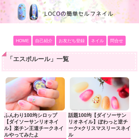
100均大好きママブログ
HOME
自己紹介
お友だち登録
ネイル
問合せ
「
エスポルール
」
一覧
ふんわり100均シロップ
話題100均【ダイソーサン
【ダイソーサンリオネイ
リオネイル】ぽわっと逆チ
ル】楽チン王道チークネイ
ーク×クリスマスリースネイ
ルやってみたよ
ル