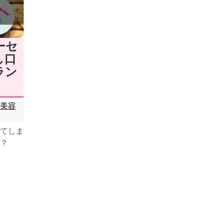
ーセ
し口
ラン
♥美容
てしま
？
す