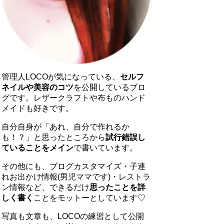
管理人LOCOが気になっている、
セルフ
ネイルや美容のコツ
を公開しているブロ
グです。レザークラフトや布ものハンド
メイドも好きです。
自分自身が「あれ、自分で作れるか
も！？」と思ったところから
試行錯誤し
ていることをメイン
で書いています。
その他にも、ブログカスタマイズ・子連
れお出かけ情報(男児ママです)・レストラ
ン情報など、できるだけ
思ったことを詳
しく書く
ことをモットーとしています♡
写真も文章も、LOCOの練習として公開