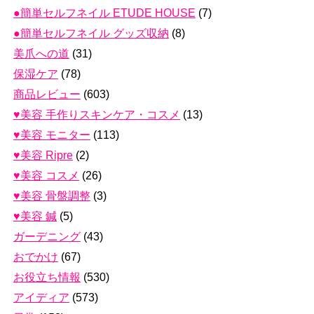
●簡単セルフネイル ETUDE HOUSE
(7)
●簡単セルフネイル グッズ収納
(8)
美爪への道
(31)
保湿ケア
(78)
商品レビュー
(603)
♥美容 手作りスキンケア・コスメ
(13)
♥美容 モニター
(113)
♥美容 Ripre
(2)
♥美容 コスメ
(26)
♥美容 骨盤調整
(3)
♥美容 鍼
(5)
ガーデニング
(43)
おでかけ
(67)
お役立ち情報
(530)
アイディア
(573)