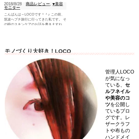
2018/8/28
商品レビュー
,
♥美容
モニター
こんばんは～LOCOです＾＾♪ この前、
筑波へプチ旅行に行ってきた私です。 そ
の時のスキンケアのお話を書きますね。
...
モノづくり大好き！LOCO
管理人LOCO
が気になっ
ている、
セ
ルフネイル
や美容のコ
ツ
を公開し
ているブロ
グです。レ
ザークラフ
トや布もの
ハンドメイ